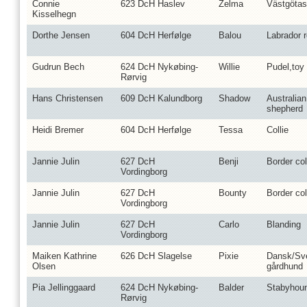
Connie
623 DcH Haslev
Zelma
Västgötas
Kisselhegn
Dorthe Jensen
604 DcH Herfølge
Balou
Labrador r
Gudrun Bech
624 DcH Nykøbing-
Willie
Pudel,toy
Rørvig
Hans Christensen
609 DcH Kalundborg
Shadow
Australian
shepherd
Heidi Bremer
604 DcH Herfølge
Tessa
Collie
Jannie Julin
627 DcH
Benji
Border col
Vordingborg
Jannie Julin
627 DcH
Bounty
Border col
Vordingborg
Jannie Julin
627 DcH
Carlo
Blanding
Vordingborg
Maiken Kathrine
626 DcH Slagelse
Pixie
Dansk/Sv
Olsen
gårdhund
Pia Jellinggaard
624 DcH Nykøbing-
Balder
Stabyhou
Rørvig