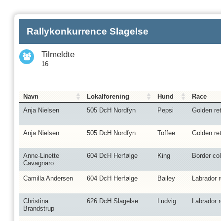
Rallykonkurrence Slagelse
Tilmeldte
16
Navn
Lokalforening
Hund
Race
Anja Nielsen
505 DcH Nordfyn
Pepsi
Golden ret
Anja Nielsen
505 DcH Nordfyn
Toffee
Golden ret
Anne-Linette
604 DcH Herfølge
King
Border col
Cavagnaro
Camilla Andersen
604 DcH Herfølge
Bailey
Labrador r
Christina
626 DcH Slagelse
Ludvig
Labrador r
Brandstrup