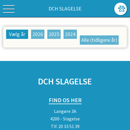
DCH SLAGELSE
Vælg år
2026
2025
2024
Alle (tidligere år)
SPONSORER
DCH SLAGELSE
FIND OS HER
Langøre 3A
4200 - Slagelse
Tlf.
20 33 51 39