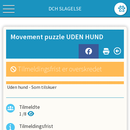
DCH SLAGELSE
Movement puzzle UDEN HUND
Tilmeldingsfrist er overskredet
Uden hund - Som tilskuer
Tilmeldte
1
/
8
Tilmeldingsfrist